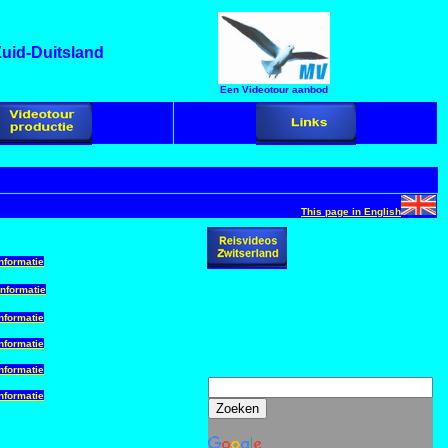
Zuid-Duitsland
Een Videotour aanbod
This page in English
nformatie
nformatie
nformatie
nformatie
nformatie
nformatie