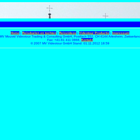
Home
|
Reisdoelen en tochten
|
Reisvideos
|
Videotour Productie
|
Impressum
MV Mouvid Videotour Trading & Consulting GmbH, Postfach 552, CH 4144 Arlesheim, Zwitserlan
Fax: +41-61 411 0868,
Kontakt
© 2007 MV Videotour GmbH Stand:
01.11.2012 18:59