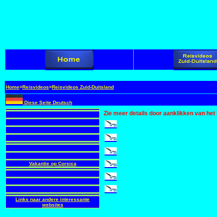
Home
>
Reisvideos
>
Reisvideos Zuid-Duitsland
Diese Seite Deutsch
Zie meer details door aanklikken van het 
Freiburg, het Zwarte W
Freiburg, Breisach en d
Het Markgräflerland
Badenweiler
Vakantie op Corsica
Het meer van Konstanz
Het westelijke deel van
Links naar andere interessante
websites