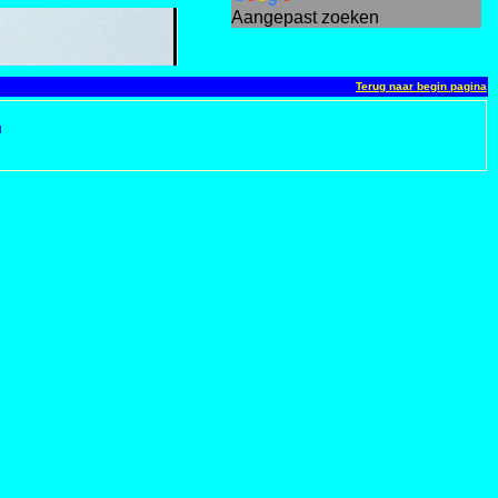
Aangepast zoeken
Terug naar begin pagina
d