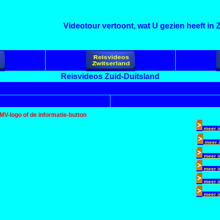
Videotour vertoont, wat U gezien heeft in 
Reisvideos Zuid-Duitsland
MV-logo of de informatie-button
oud en de Breisgau
meer i
e Kaiserstuhl
meer i
meer i
meer i
meer i
 het meer van Konstanz, Stein am Rhein en de Rijnval
meer i